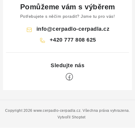
Pomůžeme vám s výběrem
Potřebujete s něčím poradit? Jsme tu pro vás!
info
@
cerpadlo-cerpadla.cz
+420 777 808 625
Z
á
p
Copyright 2026
www.cerpadlo-cerpadla.cz
. Všechna práva vyhrazena.
a
Vytvořil Shoptet
t