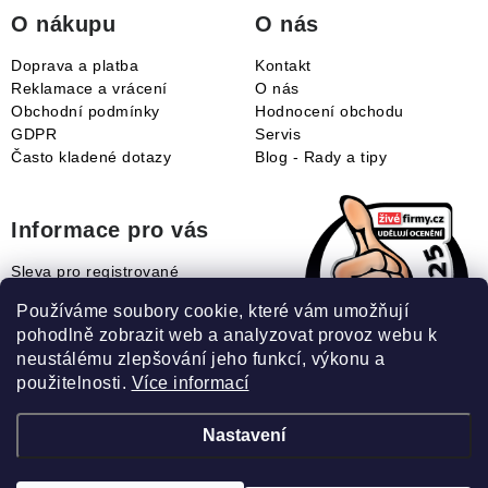
í
O nákupu
O nás
Doprava a platba
Kontakt
Reklamace a vrácení
O nás
Obchodní podmínky
Hodnocení obchodu
GDPR
Servis
Často kladené dotazy
Blog - Rady a tipy
Informace pro vás
Sleva pro registrované
Naše novinky
Používáme soubory cookie, které vám umožňují
Jak uplatnit slevový kupón?
pohodlně zobrazit web a analyzovat provoz webu k
Jak nakupovat?
neustálému zlepšování jeho funkcí, výkonu a
Slovník pojmů
použitelnosti.
Více informací
Nastavení
Recenze našeho eshopu: