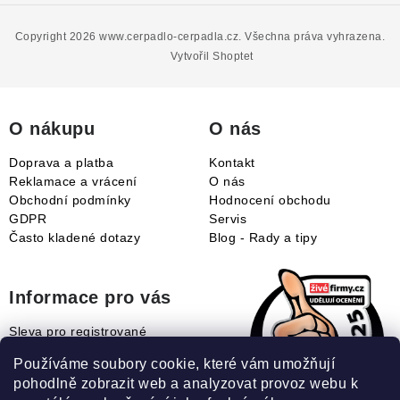
á
p
Copyright 2026
www.cerpadlo-cerpadla.cz
. Všechna práva vyhrazena.
a
Vytvořil Shoptet
t
í
O nákupu
O nás
Doprava a platba
Kontakt
Reklamace a vrácení
O nás
Obchodní podmínky
Hodnocení obchodu
GDPR
Servis
Často kladené dotazy
Blog - Rady a tipy
Informace pro vás
Sleva pro registrované
Naše novinky
Používáme soubory cookie, které vám umožňují
Jak uplatnit slevový kupón?
pohodlně zobrazit web a analyzovat provoz webu k
Jak nakupovat?