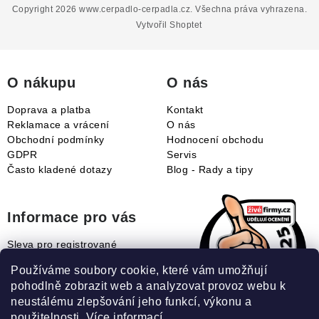
p
Copyright 2026
www.cerpadlo-cerpadla.cz
. Všechna práva vyhrazena.
a
Vytvořil Shoptet
t
í
O nákupu
O nás
Doprava a platba
Kontakt
Reklamace a vrácení
O nás
Obchodní podmínky
Hodnocení obchodu
GDPR
Servis
Často kladené dotazy
Blog - Rady a tipy
Informace pro vás
Sleva pro registrované
Naše novinky
Používáme soubory cookie, které vám umožňují
Jak uplatnit slevový kupón?
pohodlně zobrazit web a analyzovat provoz webu k
Jak nakupovat?
neustálému zlepšování jeho funkcí, výkonu a
Slovník pojmů
použitelnosti.
Více informací