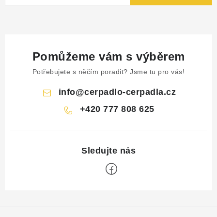
Pomůžeme vám s výběrem
Potřebujete s něčím poradit? Jsme tu pro vás!
info
@
cerpadlo-cerpadla.cz
+420 777 808 625
Z
á