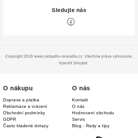
Z
á
p
Copyright 2026
www.cerpadlo-cerpadla.cz
. Všechna práva vyhrazena.
a
Vytvořil Shoptet
t
í
O nákupu
O nás
Doprava a platba
Kontakt
Reklamace a vrácení
O nás
Obchodní podmínky
Hodnocení obchodu
GDPR
Servis
Často kladené dotazy
Blog - Rady a tipy