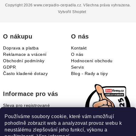
p
Copyright 2026
www.cerpadlo-cerpadla.cz
. Všechna práva vyhrazena.
a
Vytvořil Shoptet
t
í
O nákupu
O nás
Doprava a platba
Kontakt
Reklamace a vrácení
O nás
Obchodní podmínky
Hodnocení obchodu
GDPR
Servis
Často kladené dotazy
Blog - Rady a tipy
Informace pro vás
Sleva pro registrované
Naše novinky
Používáme soubory cookie, které vám umožňují
Jak uplatnit slevový kupón?
pohodlně zobrazit web a analyzovat provoz webu k
Jak nakupovat?
neustálému zlepšování jeho funkcí, výkonu a
Slovník pojmů