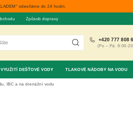
LADEM" odesíláme do 24 hodin.
obchodu
Způsob dopravy
Obchodní podmínky
Rekla
+420 777 808 
(Po – Pá: 8:00-20
VYUŽITÍ DEŠŤOVÉ VODY
TLAKOVÉ NÁDOBY NA VODU
du, IBC a na drenážní vodu