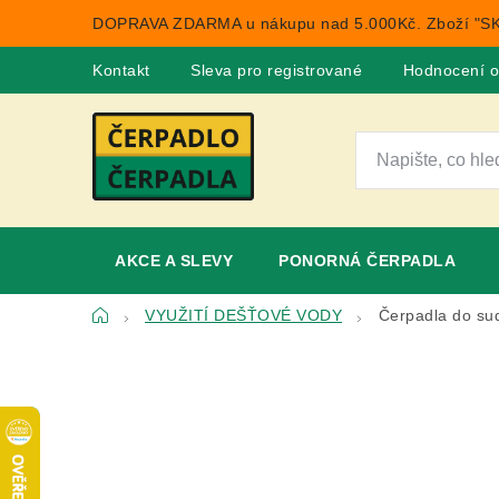
Přejít
DOPRAVA ZDARMA u nákupu nad 5.000Kč. Zboží "SK
na
obsah
Kontakt
Sleva pro registrované
Hodnocení 
AKCE A SLEVY
PONORNÁ ČERPADLA
Domů
VYUŽITÍ DEŠŤOVÉ VODY
Čerpadla do su