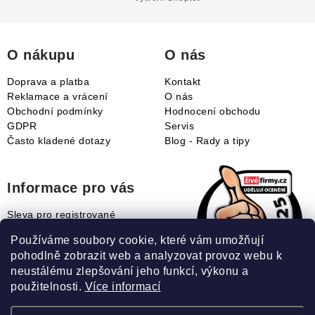
a
t
í
O nákupu
O nás
Doprava a platba
Kontakt
Reklamace a vrácení
O nás
Obchodní podmínky
Hodnocení obchodu
GDPR
Servis
Často kladené dotazy
Blog - Rady a tipy
Informace pro vás
Sleva pro registrované
Naše novinky
Používáme soubory cookie, které vám umožňují
Jak uplatnit slevový kupón?
pohodlně zobrazit web a analyzovat provoz webu k
Jak nakupovat?
neustálému zlepšování jeho funkcí, výkonu a
Slovník pojmů
použitelnosti.
Více informací