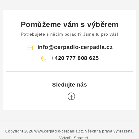
Pomůžeme vám s výběrem
Potřebujete s něčím poradit? Jsme tu pro vás!
info
@
cerpadlo-cerpadla.cz
+420 777 808 625
Z
á
p
Copyright 2026
www.cerpadlo-cerpadla.cz
. Všechna práva vyhrazena.
Vytvořil Shoptet