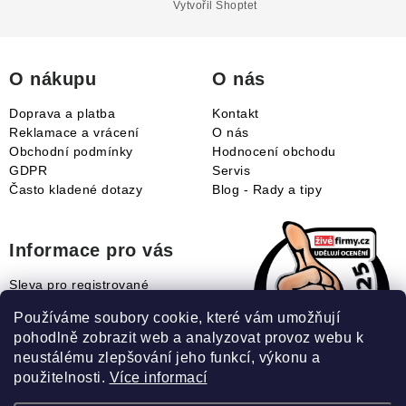
a
Vytvořil Shoptet
t
í
O nákupu
O nás
Doprava a platba
Kontakt
Reklamace a vrácení
O nás
Obchodní podmínky
Hodnocení obchodu
GDPR
Servis
Často kladené dotazy
Blog - Rady a tipy
Informace pro vás
Sleva pro registrované
Naše novinky
Používáme soubory cookie, které vám umožňují
Jak uplatnit slevový kupón?
pohodlně zobrazit web a analyzovat provoz webu k
Jak nakupovat?
neustálému zlepšování jeho funkcí, výkonu a
Slovník pojmů
použitelnosti.
Více informací