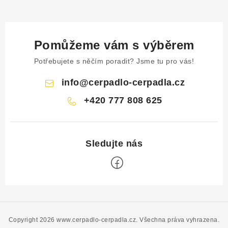
Pomůžeme vám s výběrem
Potřebujete s něčím poradit? Jsme tu pro vás!
info
@
cerpadlo-cerpadla.cz
+420 777 808 625
Z
á
p
Copyright 2026
www.cerpadlo-cerpadla.cz
. Všechna práva vyhrazena.