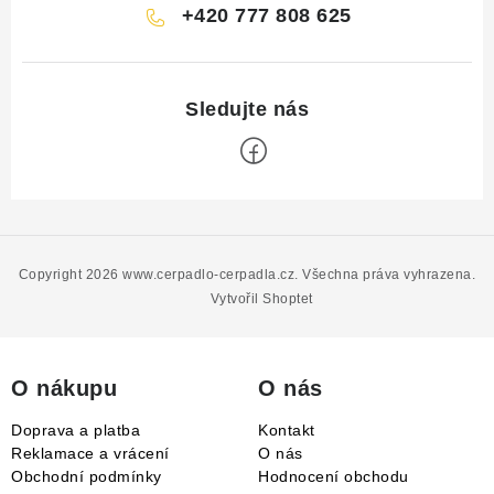
+420 777 808 625
Z
á
p
Copyright 2026
www.cerpadlo-cerpadla.cz
. Všechna práva vyhrazena.
a
Vytvořil Shoptet
t
í
O nákupu
O nás
Doprava a platba
Kontakt
Reklamace a vrácení
O nás
Obchodní podmínky
Hodnocení obchodu