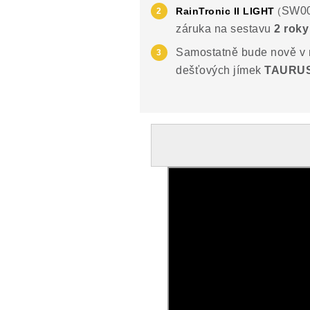
SW00
RainTronic II LIGHT
(
záruka na sestavu
2 roky
Samostatně bude nově v 
dešťových jímek
TAURUS