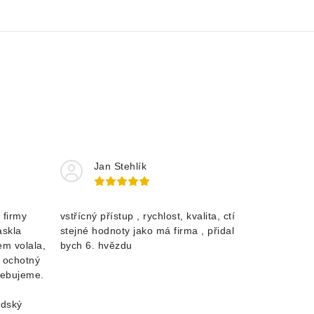
Jan Stehlík
 firmy
vstřícný přístup , rychlost, kvalita, ctí
askla
stejné hodnoty jako má firma , přidal
m volala,
bych 6. hvězdu
a ochotný
řebujeme.
idský