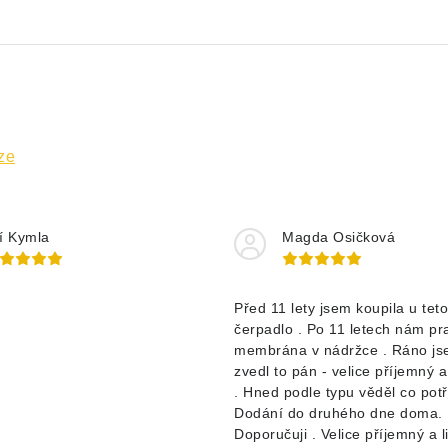
ze
ří Kymla
Magda Osičková
d
Před 11 lety jsem koupila u teto
čerpadlo . Po 11 letech nám pr
membrána v nádržce . Ráno jse
zvedl to pán - velice příjemný 
. Hned podle typu věděl co pot
Dodání do druhého dne doma.
Doporučuji . Velice příjemný a l