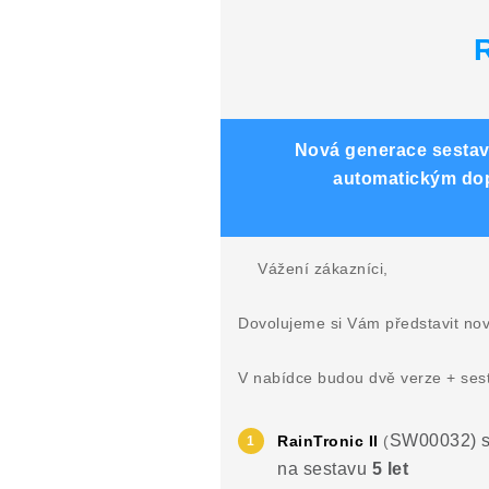
R
Nová generace sestav 
automatickým dop
Vážení zákazníci,
Dovolujeme si Vám představit no
V nabídce budou dvě verze + ses
SW00032) s
RainTronic II
(
na sestavu
5 let