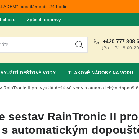
LADEM" odesíláme do 24 hodin.
obchodu
Způsob dopravy
Obchodní podmínky
Rekla
+420 777 808 
(Po – Pá: 8:00-20
VYUŽITÍ DEŠŤOVÉ VODY
TLAKOVÉ NÁDOBY NA VODU
 RainTronic II pro využití dešťové vody s automatickým dopoušt
 sestav RainTronic II pro 
 s automatickým dopoušt