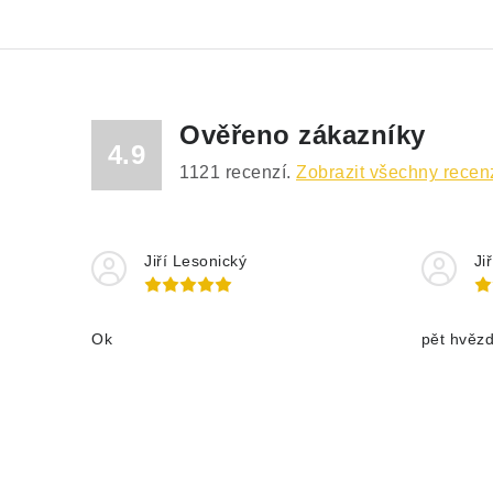
Ověřeno zákazníky
4.9
1121
recenzí.
Zobrazit všechny recen
Jiří Lesonický
Ji
Ok
pět hvěz