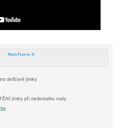
RainTronic II
o dešťové jímky
 jímky při nedostatku vody
cho