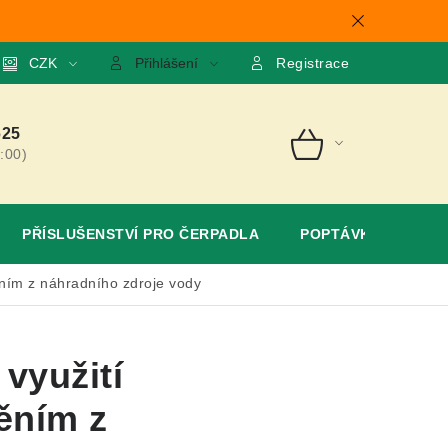
mace
CZK
O nás
GDPR
Poptávka
Přihlášení
Registrace
625
:00)
NÁKUPNÍ
KOŠÍK
PŘÍSLUŠENSTVÍ PRO ČERPADLA
POPTÁVKA
ěním z náhradního zdroje vody
využití
ěním z