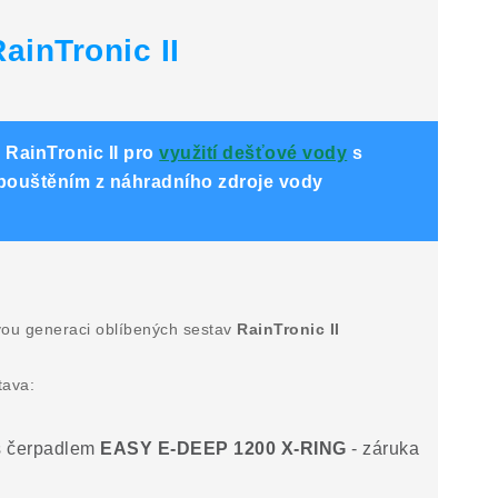
ainTronic II
RainTronic II pro
využití dešťové vody
s
ouštěním z náhradního zdroje vody
vou generaci oblíbených sestav
RainTronic II
tava:
 čerpadlem
EASY E-DEEP 1200 X-RING
- záruka