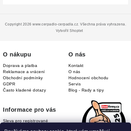
Z
á
p
Copyright 2026
www.cerpadlo-cerpadla.cz
. Všechna práva vyhrazena.
a
Vytvořil Shoptet
t
í
O nákupu
O nás
Doprava a platba
Kontakt
Reklamace a vrácení
O nás
Obchodní podmínky
Hodnocení obchodu
GDPR
Servis
Často kladené dotazy
Blog - Rady a tipy
Informace pro vás
Sleva pro registrované
Naše novinky