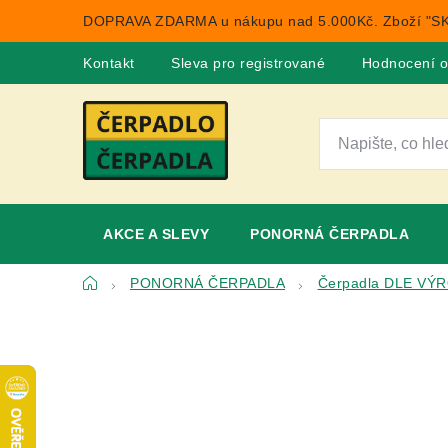
Přejít
DOPRAVA ZDARMA u nákupu nad 5.000Kč. Zboží "SK
na
obsah
Kontakt
Sleva pro registrované
Hodnocení 
AKCE A SLEVY
PONORNÁ ČERPADLA
Domů
PONORNÁ ČERPADLA
Čerpadla DLE VÝ