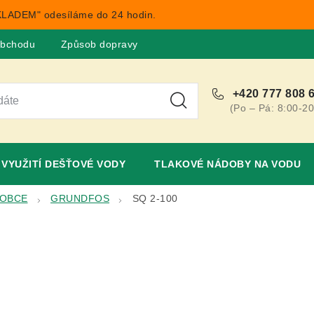
LADEM" odesíláme do 24 hodin.
obchodu
Způsob dopravy
Obchodní podmínky
Rekla
+420 777 808 
(Po – Pá: 8:00-20
VYUŽITÍ DEŠŤOVÉ VODY
TLAKOVÉ NÁDOBY NA VODU
ROBCE
GRUNDFOS
SQ 2-100