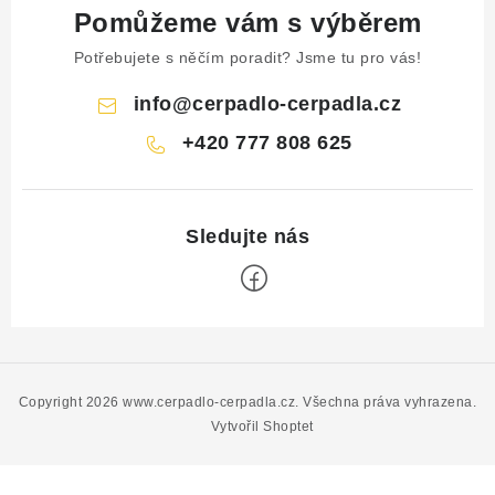
Pomůžeme vám s výběrem
Potřebujete s něčím poradit? Jsme tu pro vás!
info
@
cerpadlo-cerpadla.cz
+420 777 808 625
Z
á
p
Copyright 2026
www.cerpadlo-cerpadla.cz
. Všechna práva vyhrazena.
a
Vytvořil Shoptet
t