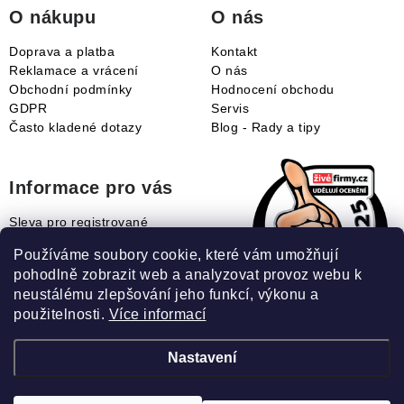
í
O nákupu
O nás
Doprava a platba
Kontakt
Reklamace a vrácení
O nás
Obchodní podmínky
Hodnocení obchodu
GDPR
Servis
Často kladené dotazy
Blog - Rady a tipy
Informace pro vás
Sleva pro registrované
Naše novinky
Používáme soubory cookie, které vám umožňují
Jak uplatnit slevový kupón?
pohodlně zobrazit web a analyzovat provoz webu k
Jak nakupovat?
neustálému zlepšování jeho funkcí, výkonu a
Slovník pojmů
použitelnosti.
Více informací
Nastavení
Recenze našeho eshopu: