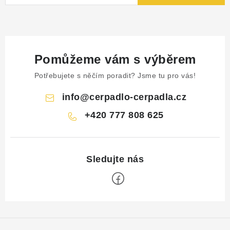
Pomůžeme vám s výběrem
Potřebujete s něčím poradit? Jsme tu pro vás!
info
@
cerpadlo-cerpadla.cz
+420 777 808 625
Z
á