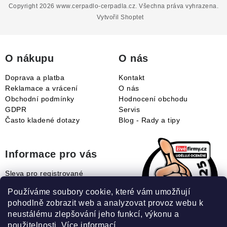
p
Copyright 2026
www.cerpadlo-cerpadla.cz
. Všechna práva vyhrazena.
a
Vytvořil Shoptet
t
í
O nákupu
O nás
Doprava a platba
Kontakt
Reklamace a vrácení
O nás
Obchodní podmínky
Hodnocení obchodu
GDPR
Servis
Často kladené dotazy
Blog - Rady a tipy
Informace pro vás
Sleva pro registrované
Naše novinky
Používáme soubory cookie, které vám umožňují
Jak uplatnit slevový kupón?
pohodlně zobrazit web a analyzovat provoz webu k
Jak nakupovat?
neustálému zlepšování jeho funkcí, výkonu a
Slovník pojmů
použitelnosti.
Více informací