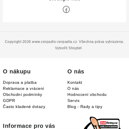
Z
á
p
Copyright 2026
www.cerpadlo-cerpadla.cz
. Všechna práva vyhrazena.
a
Vytvořil Shoptet
t
í
O nákupu
O nás
Doprava a platba
Kontakt
Reklamace a vrácení
O nás
Obchodní podmínky
Hodnocení obchodu
GDPR
Servis
Často kladené dotazy
Blog - Rady a tipy
Informace pro vás