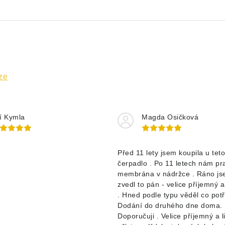
ze
ří Kymla
Magda Osičková
d
Před 11 lety jsem koupila u teto
čerpadlo . Po 11 letech nám pr
membrána v nádržce . Ráno jse
zvedl to pán - velice příjemný 
. Hned podle typu věděl co pot
Dodání do druhého dne doma.
Doporučuji . Velice příjemný a l