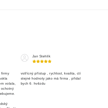
Jan Stehlík
 firmy
vstřícný přístup , rychlost, kvalita, ctí
askla
stejné hodnoty jako má firma , přidal
m volala,
bych 6. hvězdu
a ochotný
řebujeme.
idský