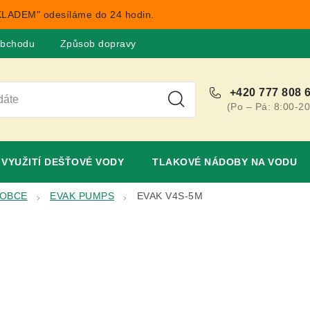
LADEM" odesíláme do 24 hodin.
obchodu
Způsob dopravy
Obchodní podmínky
Rekla
+420 777 808 
(Po – Pá: 8:00-20
VYUŽITÍ DEŠŤOVÉ VODY
TLAKOVÉ NÁDOBY NA VODU
ROBCE
EVAK PUMPS
EVAK V4S-5M