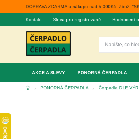
Přejít
DOPRAVA ZDARMA u nákupu nad 5.000Kč. Zboží "SK
na
obsah
Kontakt
Sleva pro registrované
Hodnocení 
AKCE A SLEVY
PONORNÁ ČERPADLA
Domů
PONORNÁ ČERPADLA
Čerpadla DLE VÝ