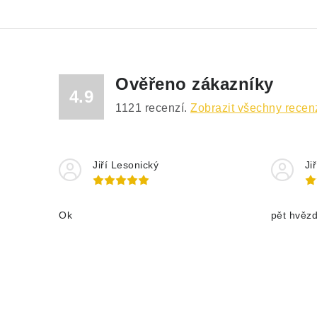
Ověřeno zákazníky
4.9
1121
recenzí.
Zobrazit všechny recen
Jiří Lesonický
Ji
Ok
pět hvěz