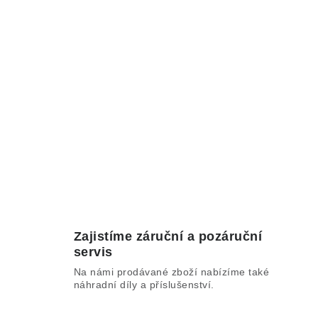
Zajistíme záruční a pozáruční
servis
Na námi prodávané zboží nabízíme také
náhradní díly a příslušenství.