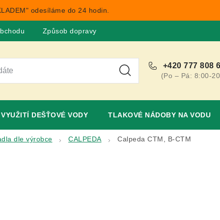
LADEM" odesíláme do 24 hodin.
obchodu
Způsob dopravy
Obchodní podmínky
Rekla
+420 777 808 
(Po – Pá: 8:00-20
VYUŽITÍ DEŠŤOVÉ VODY
TLAKOVÉ NÁDOBY NA VODU
dla dle výrobce
CALPEDA
Calpeda CTM, B-CTM