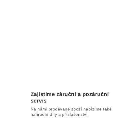
Zajistíme záruční a pozáruční
servis
Na námi prodávané zboží nabízíme také
náhradní díly a příslušenství.