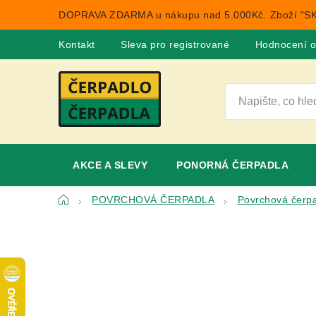
Přejít
DOPRAVA ZDARMA u nákupu nad 5.000Kč. Zboží "SK
na
obsah
Kontakt
Sleva pro registrované
Hodnocení 
AKCE A SLEVY
PONORNÁ ČERPADLA
Domů
POVRCHOVÁ ČERPADLA
Povrchová čerpa