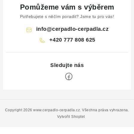
Pomůžeme vám s výběrem
Potřebujete s něčím poradit? Jsme tu pro vás!
info
@
cerpadlo-cerpadla.cz
+420 777 808 625
Z
á
p
Copyright 2026
www.cerpadlo-cerpadla.cz
. Všechna práva vyhrazena.
a
Vytvořil Shoptet
t