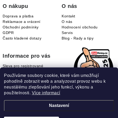
í
O nákupu
O nás
Doprava a platba
Kontakt
Reklamace a vrácení
O nás
Obchodní podmínky
Hodnocení obchodu
GDPR
Servis
Často kladené dotazy
Blog - Rady a tipy
Informace pro vás
Sleva pro registrované
Naše novinky
Používáme soubory cookie, které vám umožňují
Jak uplatnit slevový kupón?
pohodlně zobrazit web a analyzovat provoz webu k
Jak nakupovat?
neustálému zlepšování jeho funkcí, výkonu a
Slovník pojmů
použitelnosti.
Více informací
Nastavení
Recenze našeho eshopu: