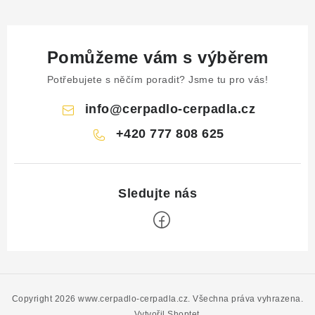
Pomůžeme vám s výběrem
Potřebujete s něčím poradit? Jsme tu pro vás!
info
@
cerpadlo-cerpadla.cz
+420 777 808 625
Z
á
p
Copyright 2026
www.cerpadlo-cerpadla.cz
. Všechna práva vyhrazena.
Vytvořil Shoptet