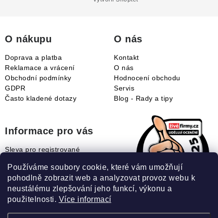
a
t
í
O nákupu
O nás
Doprava a platba
Kontakt
Reklamace a vrácení
O nás
Obchodní podmínky
Hodnocení obchodu
GDPR
Servis
Často kladené dotazy
Blog - Rady a tipy
Informace pro vás
Sleva pro registrované
Naše novinky
Používáme soubory cookie, které vám umožňují
Jak uplatnit slevový kupón?
pohodlně zobrazit web a analyzovat provoz webu k
Jak nakupovat?
neustálému zlepšování jeho funkcí, výkonu a
Slovník pojmů
použitelnosti.
Více informací