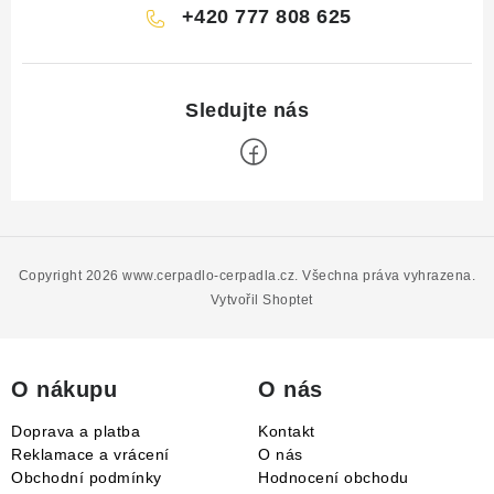
+420 777 808 625
Z
á
p
Copyright 2026
www.cerpadlo-cerpadla.cz
. Všechna práva vyhrazena.
a
Vytvořil Shoptet
t
í
O nákupu
O nás
Doprava a platba
Kontakt
Reklamace a vrácení
O nás
Obchodní podmínky
Hodnocení obchodu