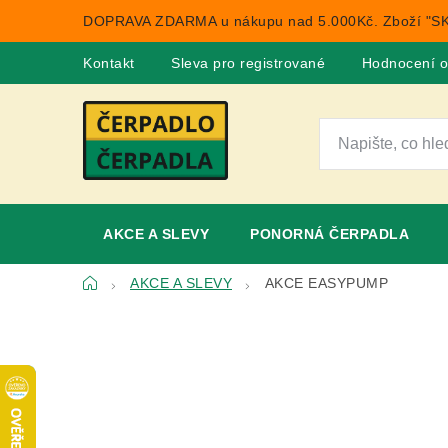
Přejít
DOPRAVA ZDARMA u nákupu nad 5.000Kč. Zboží "SK
na
obsah
Kontakt
Sleva pro registrované
Hodnocení 
AKCE A SLEVY
PONORNÁ ČERPADLA
Domů
AKCE A SLEVY
AKCE EASYPUMP