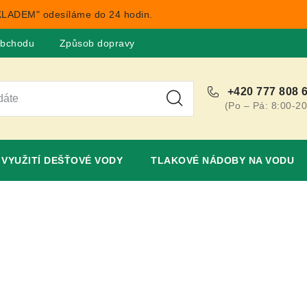
LADEM" odesíláme do 24 hodin.
obchodu
Způsob dopravy
Obchodní podmínky
Rekla
+420 777 808 
(Po – Pá: 8:00-20
VYUŽITÍ DEŠŤOVÉ VODY
TLAKOVÉ NÁDOBY NA VODU