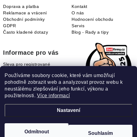
Doprava a platba
Kontakt
Reklamace a vrácení
O nás
Obchodní podmínky
Hodnocení obchodu
GDPR
Servis
Často kladené dotazy
Blog - Rady a tipy
Informace pro vás
Sleva pro registrované
Naše novinky
Používáme soubory cookie, které vám umožňují
Jak uplatnit slevový kupón?
pohodlně zobrazit web a analyzovat provoz webu k
Jak nakupovat?
neustálému zlepšování jeho funkcí, výkonu a
Slovník pojmů
použitelnosti.
Více informací
Nastavení
Recenze našeho eshopu:
Odmítnout
Souhlasím