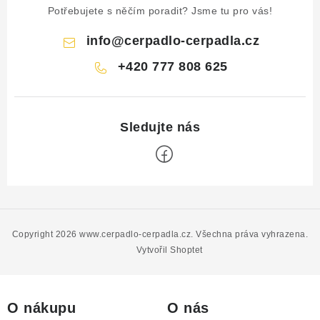
Potřebujete s něčím poradit? Jsme tu pro vás!
info
@
cerpadlo-cerpadla.cz
+420 777 808 625
Z
á
p
Copyright 2026
www.cerpadlo-cerpadla.cz
. Všechna práva vyhrazena.
a
Vytvořil Shoptet
t
í
O nákupu
O nás