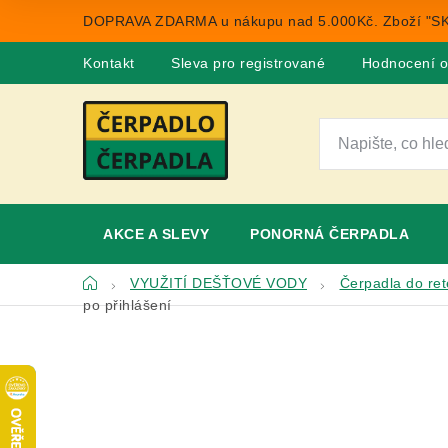
Přejít
DOPRAVA ZDARMA u nákupu nad 5.000Kč. Zboží "SK
na
obsah
Kontakt
Sleva pro registrované
Hodnocení 
AKCE A SLEVY
PONORNÁ ČERPADLA
Domů
VYUŽITÍ DEŠŤOVÉ VODY
Čerpadla do ret
po přihlášení