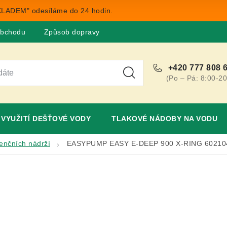
LADEM" odesíláme do 24 hodin.
obchodu
Způsob dopravy
Obchodní podmínky
Rekla
+420 777 808 
(Po – Pá: 8:00-20
VYUŽITÍ DEŠŤOVÉ VODY
TLAKOVÉ NÁDOBY NA VODU
enčních nádrží
EASYPUMP EASY E-DEEP 900 X-RING 6021041