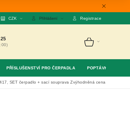
mace
CZK
O nás
GDPR
Poptávka
Přihlášení
Registrace
625
:00)
NÁKUPNÍ
KOŠÍK
PŘÍSLUŠENSTVÍ PRO ČERPADLA
POPTÁVKA
7, SET čerpadlo + sací souprava
Zvýhodněná cena