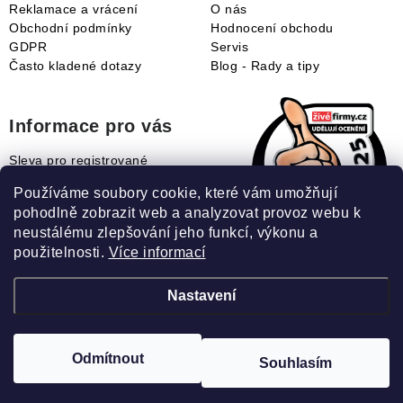
Reklamace a vrácení
O nás
Obchodní podmínky
Hodnocení obchodu
GDPR
Servis
Často kladené dotazy
Blog - Rady a tipy
Informace pro vás
Sleva pro registrované
Naše novinky
Používáme soubory cookie, které vám umožňují
Jak uplatnit slevový kupón?
pohodlně zobrazit web a analyzovat provoz webu k
Jak nakupovat?
neustálému zlepšování jeho funkcí, výkonu a
Slovník pojmů
použitelnosti.
Více informací
Nastavení
Recenze našeho eshopu:
Odmítnout
Souhlasím