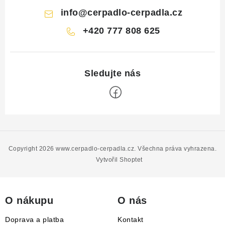
info
@
cerpadlo-cerpadla.cz
+420 777 808 625
Z
á
p
Copyright 2026
www.cerpadlo-cerpadla.cz
. Všechna práva vyhrazena.
a
Vytvořil Shoptet
t
í
O nákupu
O nás
Doprava a platba
Kontakt