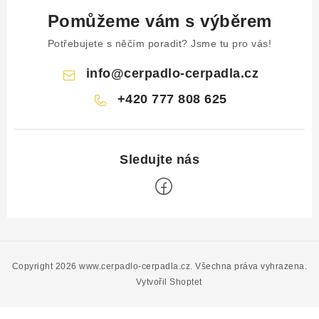
Pomůžeme vám s výběrem
Potřebujete s něčím poradit? Jsme tu pro vás!
info
@
cerpadlo-cerpadla.cz
+420 777 808 625
Z
á
p
Copyright 2026
www.cerpadlo-cerpadla.cz
. Všechna práva vyhrazena.
a
Vytvořil Shoptet
t