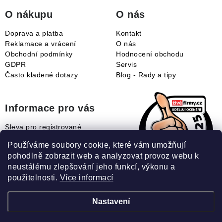
í
O nákupu
O nás
Doprava a platba
Kontakt
Reklamace a vrácení
O nás
Obchodní podmínky
Hodnocení obchodu
GDPR
Servis
Často kladené dotazy
Blog - Rady a tipy
Informace pro vás
Sleva pro registrované
Naše novinky
Používáme soubory cookie, které vám umožňují
Jak uplatnit slevový kupón?
pohodlně zobrazit web a analyzovat provoz webu k
Jak nakupovat?
neustálému zlepšování jeho funkcí, výkonu a
Slovník pojmů
použitelnosti.
Více informací
Nastavení
Recenze našeho eshopu: