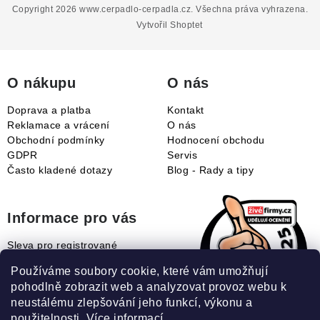
p
Copyright 2026
www.cerpadlo-cerpadla.cz
. Všechna práva vyhrazena.
a
Vytvořil Shoptet
t
í
O nákupu
O nás
Doprava a platba
Kontakt
Reklamace a vrácení
O nás
Obchodní podmínky
Hodnocení obchodu
GDPR
Servis
Často kladené dotazy
Blog - Rady a tipy
Informace pro vás
Sleva pro registrované
Naše novinky
Používáme soubory cookie, které vám umožňují
Jak uplatnit slevový kupón?
pohodlně zobrazit web a analyzovat provoz webu k
Jak nakupovat?
neustálému zlepšování jeho funkcí, výkonu a
Slovník pojmů
použitelnosti.
Více informací