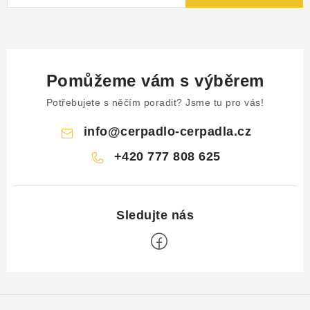
Pomůžeme vám s výběrem
Potřebujete s něčím poradit? Jsme tu pro vás!
info
@
cerpadlo-cerpadla.cz
+420 777 808 625
Z
á