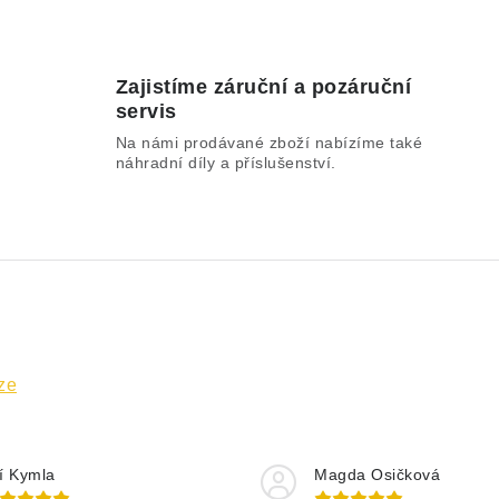
Zajistíme záruční a pozáruční
servis
Na námi prodávané zboží nabízíme také
náhradní díly a příslušenství.
ze
ří Kymla
Magda Osičková