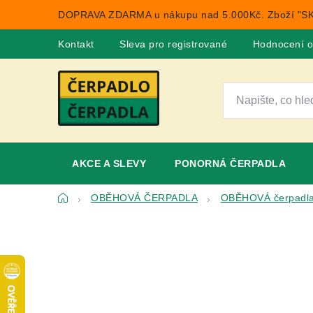
Přejít
DOPRAVA ZDARMA u nákupu nad 5.000Kč. Zboží "SK
na
obsah
Kontakt
Sleva pro registrované
Hodnocení 
AKCE A SLEVY
PONORNÁ ČERPADLA
Domů
OBĚHOVÁ ČERPADLA
OBĚHOVÁ čerpadl