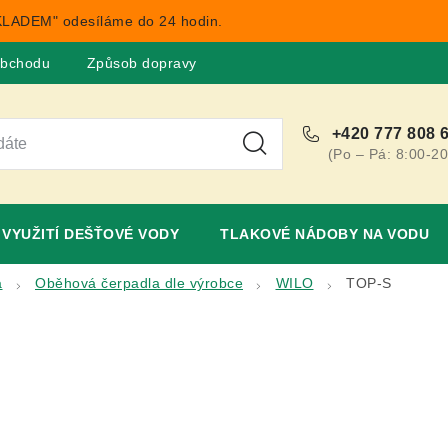
LADEM" odesíláme do 24 hodin.
obchodu
Způsob dopravy
Obchodní podmínky
Rekla
+420 777 808 
(Po – Pá: 8:00-20
VYUŽITÍ DEŠŤOVÉ VODY
TLAKOVÉ NÁDOBY NA VODU
a
Oběhová čerpadla dle výrobce
WILO
TOP-S