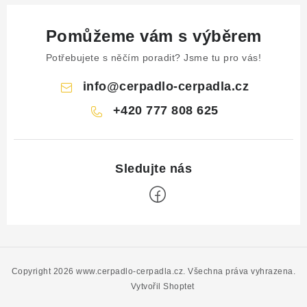
Pomůžeme vám s výběrem
Potřebujete s něčím poradit? Jsme tu pro vás!
info
@
cerpadlo-cerpadla.cz
+420 777 808 625
Z
á
p
Copyright 2026
www.cerpadlo-cerpadla.cz
. Všechna práva vyhrazena.
a
Vytvořil Shoptet