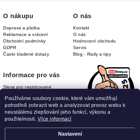
t
í
O nákupu
O nás
Doprava a platba
Kontakt
Reklamace a vrácení
O nás
Obchodní podmínky
Hodnocení obchodu
GDPR
Servis
Často kladené dotazy
Blog - Rady a tipy
Informace pro vás
Sleva pro registrované
Naše novinky
Používáme soubory cookie, které vám umožňují
Jak uplatnit slevový kupón?
pohodlně zobrazit web a analyzovat provoz webu k
Jak nakupovat?
neustálému zlepšování jeho funkcí, výkonu a
Slovník pojmů
použitelnosti.
Více informací
Nastavení