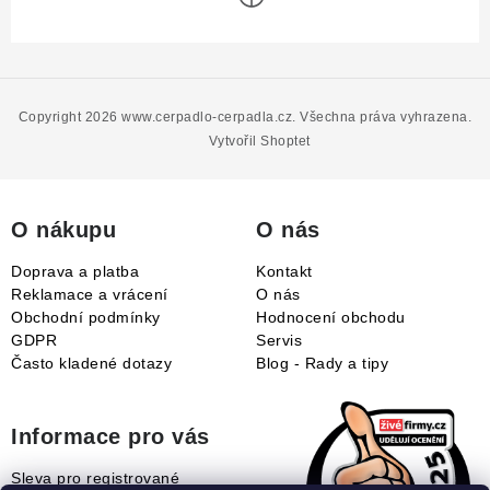
Z
á
p
Copyright 2026
www.cerpadlo-cerpadla.cz
. Všechna práva vyhrazena.
a
Vytvořil Shoptet
t
í
O nákupu
O nás
Doprava a platba
Kontakt
Reklamace a vrácení
O nás
Obchodní podmínky
Hodnocení obchodu
GDPR
Servis
Často kladené dotazy
Blog - Rady a tipy
Informace pro vás
Sleva pro registrované