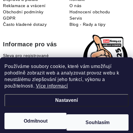
Reklamace a vrácení
O nás
Obchodní podmínky
Hodnocení obchodu
GDPR
Servis
Často kladené dotazy
Blog - Rady a tipy
Informace pro vás
Sleva pro registrované
Naše novinky
Používáme soubory cookie, které vám umožňují
Jak uplatnit slevový kupón?
pohodlně zobrazit web a analyzovat provoz webu k
Jak nakupovat?
neustálému zlepšování jeho funkcí, výkonu a
Slovník pojmů
použitelnosti.
Více informací
Nastavení
Recenze našeho eshopu:
Odmítnout
Souhlasím