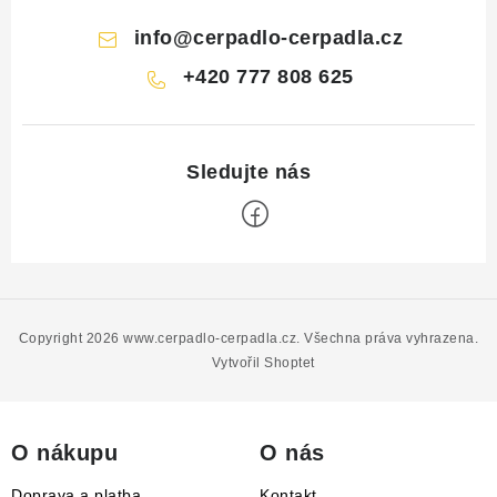
info
@
cerpadlo-cerpadla.cz
+420 777 808 625
Z
á
p
Copyright 2026
www.cerpadlo-cerpadla.cz
. Všechna práva vyhrazena.
a
Vytvořil Shoptet
t
í
O nákupu
O nás
Doprava a platba
Kontakt