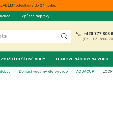
LADEM" odesíláme do 24 hodin.
obchodu
Způsob dopravy
Obchodní podmínky
Rekla
+420 777 808 
(Po – Pá: 8:00-20
VYUŽITÍ DEŠŤOVÉ VODY
TLAKOVÉ NÁDOBY NA VODU
ádobou
Domácí vodárny dle výrobce
AQUACUP
ECOP