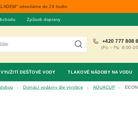
LADEM" odesíláme do 24 hodin.
obchodu
Způsob dopravy
Obchodní podmínky
Rekla
+420 777 808 
(Po – Pá: 8:00-20
VYUŽITÍ DEŠŤOVÉ VODY
TLAKOVÉ NÁDOBY NA VODU
ádobou
Domácí vodárny dle výrobce
AQUACUP
ECON