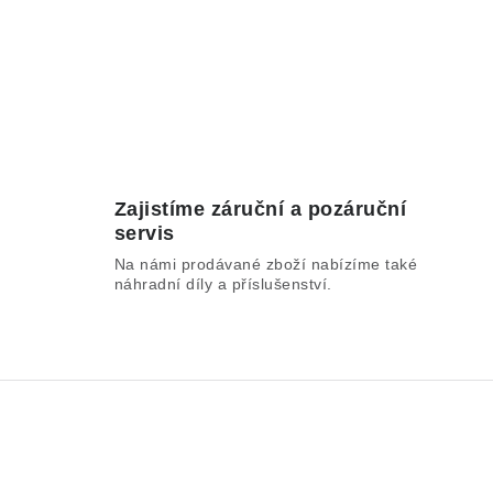
Zajistíme záruční a pozáruční
servis
Na námi prodávané zboží nabízíme také
náhradní díly a příslušenství.