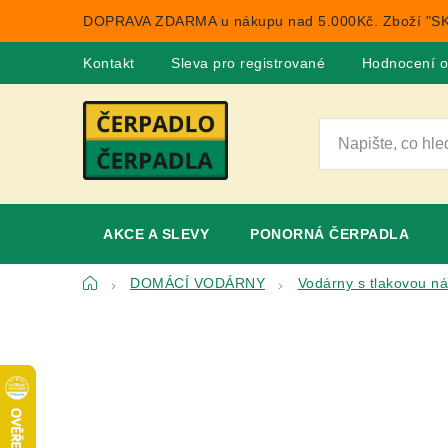
Přejít
DOPRAVA ZDARMA u nákupu nad 5.000Kč. Zboží "SK
na
obsah
Kontakt
Sleva pro registrované
Hodnocení 
AKCE A SLEVY
PONORNÁ ČERPADLA
Domů
DOMÁCÍ VODÁRNY
Vodárny s tlakovou n