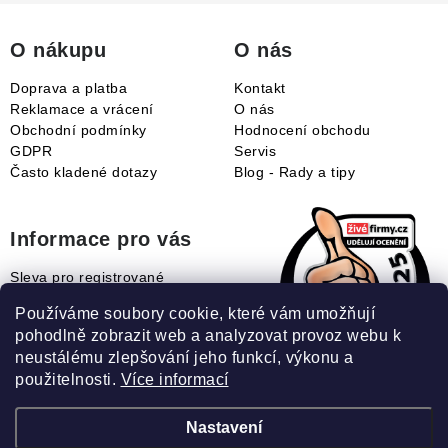
t
í
O nákupu
O nás
Doprava a platba
Kontakt
Reklamace a vrácení
O nás
Obchodní podmínky
Hodnocení obchodu
GDPR
Servis
Často kladené dotazy
Blog - Rady a tipy
Informace pro vás
Sleva pro registrované
Naše novinky
Používáme soubory cookie, které vám umožňují
Jak uplatnit slevový kupón?
pohodlně zobrazit web a analyzovat provoz webu k
Jak nakupovat?
neustálému zlepšování jeho funkcí, výkonu a
Slovník pojmů
použitelnosti.
Více informací
Nastavení