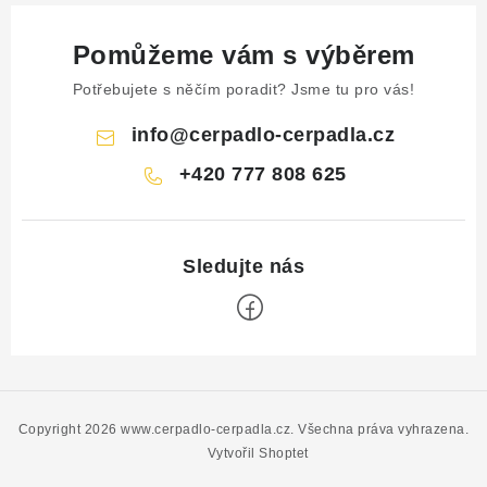
Pomůžeme vám s výběrem
Potřebujete s něčím poradit? Jsme tu pro vás!
info
@
cerpadlo-cerpadla.cz
+420 777 808 625
Z
á
p
Copyright 2026
www.cerpadlo-cerpadla.cz
. Všechna práva vyhrazena.
a
Vytvořil Shoptet