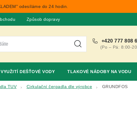
LADEM" odesíláme do 24 hodin.
obchodu
Způsob dopravy
Obchodní podmínky
Rekla
+420 777 808 
(Po – Pá: 8:00-20
VYUŽITÍ DEŠŤOVÉ VODY
TLAKOVÉ NÁDOBY NA VODU
dla TUV
Cirkulační čerpadla dle výrobce
GRUNDFOS