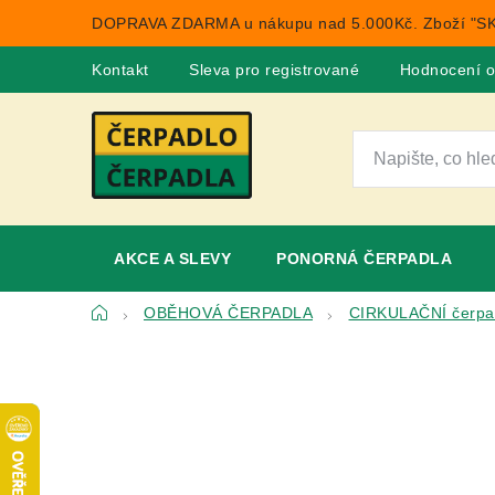
Přejít
DOPRAVA ZDARMA u nákupu nad 5.000Kč. Zboží "SK
na
obsah
Kontakt
Sleva pro registrované
Hodnocení 
AKCE A SLEVY
PONORNÁ ČERPADLA
Domů
OBĚHOVÁ ČERPADLA
CIRKULAČNÍ čerpa