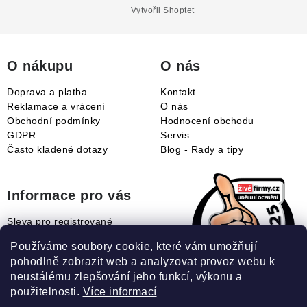
a
Vytvořil Shoptet
t
í
O nákupu
O nás
Doprava a platba
Kontakt
Reklamace a vrácení
O nás
Obchodní podmínky
Hodnocení obchodu
GDPR
Servis
Často kladené dotazy
Blog - Rady a tipy
Informace pro vás
Sleva pro registrované
Naše novinky
Používáme soubory cookie, které vám umožňují
Jak uplatnit slevový kupón?
pohodlně zobrazit web a analyzovat provoz webu k
Jak nakupovat?
neustálému zlepšování jeho funkcí, výkonu a
Slovník pojmů
použitelnosti.
Více informací