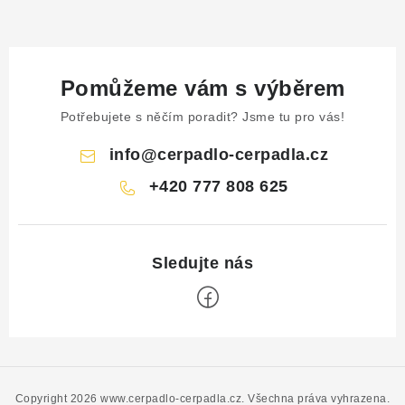
Pomůžeme vám s výběrem
Potřebujete s něčím poradit? Jsme tu pro vás!
info
@
cerpadlo-cerpadla.cz
+420 777 808 625
Z
á
p
Copyright 2026
www.cerpadlo-cerpadla.cz
. Všechna práva vyhrazena.