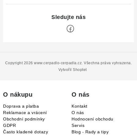
Z
á
p
Copyright 2026
www.cerpadlo-cerpadla.cz
. Všechna práva vyhrazena.
a
Vytvořil Shoptet
t
í
O nákupu
O nás
Doprava a platba
Kontakt
Reklamace a vrácení
O nás
Obchodní podmínky
Hodnocení obchodu
GDPR
Servis
Často kladené dotazy
Blog - Rady a tipy