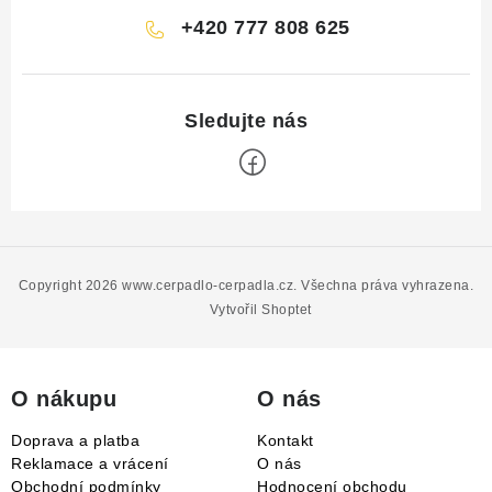
+420 777 808 625
Z
á
p
Copyright 2026
www.cerpadlo-cerpadla.cz
. Všechna práva vyhrazena.
a
Vytvořil Shoptet
t
í
O nákupu
O nás
Doprava a platba
Kontakt
Reklamace a vrácení
O nás
Obchodní podmínky
Hodnocení obchodu