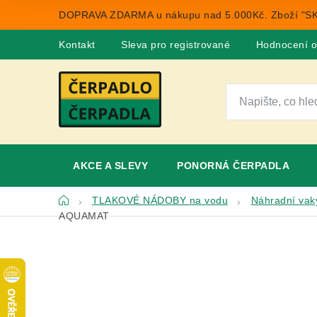
Přejít
DOPRAVA ZDARMA u nákupu nad 5.000Kč. Zboží "SK
na
obsah
Kontakt
Sleva pro registrované
Hodnocení 
AKCE A SLEVY
PONORNÁ ČERPADLA
Domů
TLAKOVÉ NÁDOBY na vodu
Náhradní vaky
AQUAMAT