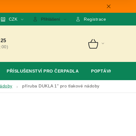
mace
CZK
O nás
GDPR
Poptávka
Přihlášení
Registrace
625
:00)
NÁKUPNÍ
KOŠÍK
PŘÍSLUŠENSTVÍ PRO ČERPADLA
POPTÁVKA
nádoby
příruba DUKLA 1" pro tlakové nádoby