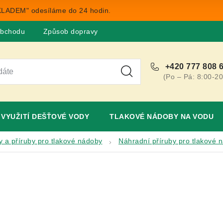
LADEM" odesíláme do 24 hodin.
obchodu
Způsob dopravy
Obchodní podmínky
Rekla
+420 777 808 
(Po – Pá: 8:00-20
VYUŽITÍ DEŠŤOVÉ VODY
TLAKOVÉ NÁDOBY NA VODU
 a příruby pro tlakové nádoby
Náhradní příruby pro tlakové 