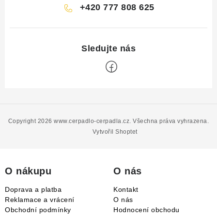
+420 777 808 625
Z
á
p
Copyright 2026
www.cerpadlo-cerpadla.cz
. Všechna práva vyhrazena.
a
Vytvořil Shoptet
t
í
O nákupu
O nás
Doprava a platba
Kontakt
Reklamace a vrácení
O nás
Obchodní podmínky
Hodnocení obchodu