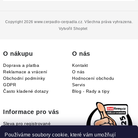
Z
á
p
Copyright 2026
www.cerpadlo-cerpadla.cz
. Všechna práva vyhrazena.
a
Vytvořil Shoptet
t
í
O nákupu
O nás
Doprava a platba
Kontakt
Reklamace a vrácení
O nás
Obchodní podmínky
Hodnocení obchodu
GDPR
Servis
Často kladené dotazy
Blog - Rady a tipy
Informace pro vás
Sleva pro registrované
Naše novinky
Používáme soubory cookie, které vám umožňují
Jak uplatnit slevový kupón?