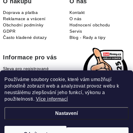
O nákupu
O nás
Doprava a platba
Kontakt
Reklamace a vrácení
O nás
Obchodní podmínky
Hodnocení obchodu
GDPR
Servis
Často kladené dotazy
Blog - Rady a tipy
Informace pro vás
Sleva pro registrované
Naše novinky
Používáme soubory cookie, které vám umožňují
Jak uplatnit slevový kupón?
pohodlně zobrazit web a analyzovat provoz webu k
Jak nakupovat?
neustálému zlepšování jeho funkcí, výkonu a
Slovník pojmů
použitelnosti.
Více informací
Nastavení
Recenze našeho eshopu: