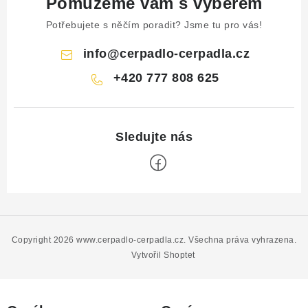
Pomůžeme vám s výběrem
Potřebujete s něčím poradit? Jsme tu pro vás!
info
@
cerpadlo-cerpadla.cz
+420 777 808 625
Z
á
p
Copyright 2026
www.cerpadlo-cerpadla.cz
. Všechna práva vyhrazena.
a
Vytvořil Shoptet
t
í