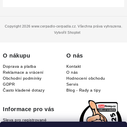
Z
á
p
Copyright 2026
www.cerpadlo-cerpadla.cz
. Všechna práva vyhrazena.
a
Vytvořil Shoptet
t
í
O nákupu
O nás
Doprava a platba
Kontakt
Reklamace a vrácení
O nás
Obchodní podmínky
Hodnocení obchodu
GDPR
Servis
Často kladené dotazy
Blog - Rady a tipy
Informace pro vás
Sleva pro registrované
Naše novinky