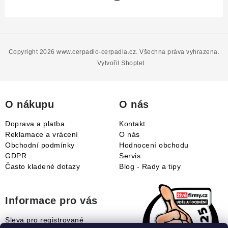
Z
á
p
Copyright 2026
www.cerpadlo-cerpadla.cz
. Všechna práva vyhrazena.
a
Vytvořil Shoptet
t
í
O nákupu
O nás
Doprava a platba
Kontakt
Reklamace a vrácení
O nás
Obchodní podmínky
Hodnocení obchodu
GDPR
Servis
Často kladené dotazy
Blog - Rady a tipy
Informace pro vás
Sleva pro registrované