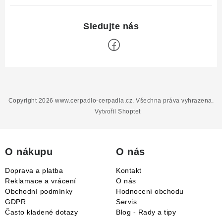
Z
á
p
Copyright 2026
www.cerpadlo-cerpadla.cz
. Všechna práva vyhrazena.
a
Vytvořil Shoptet
t
í
O nákupu
O nás
Doprava a platba
Kontakt
Reklamace a vrácení
O nás
Obchodní podmínky
Hodnocení obchodu
GDPR
Servis
Často kladené dotazy
Blog - Rady a tipy