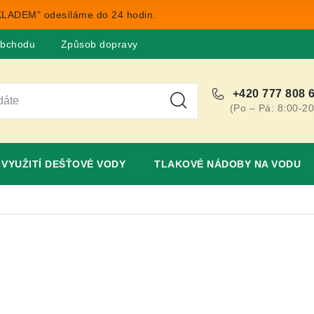
LADEM" odesíláme do 24 hodin.
obchodu
Způsob dopravy
Obchodní podmínky
Rekla
+420 777 808 
(Po – Pá: 8:00-20
VYUŽITÍ DEŠŤOVÉ VODY
TLAKOVÉ NÁDOBY NA VODU