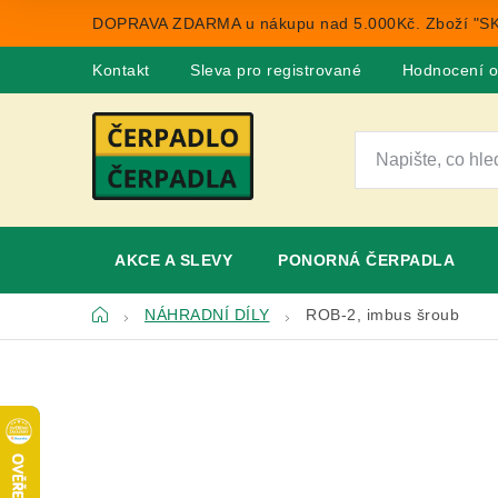
Přejít
DOPRAVA ZDARMA u nákupu nad 5.000Kč. Zboží "SK
na
obsah
Kontakt
Sleva pro registrované
Hodnocení 
AKCE A SLEVY
PONORNÁ ČERPADLA
Domů
NÁHRADNÍ DÍLY
ROB-2, imbus šroub