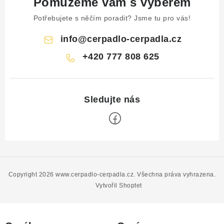
Pomůžeme vám s výběrem
Potřebujete s něčím poradit? Jsme tu pro vás!
info
@
cerpadlo-cerpadla.cz
+420 777 808 625
Z
á
p
Copyright 2026
www.cerpadlo-cerpadla.cz
. Všechna práva vyhrazena.
a
Vytvořil Shoptet
t
í