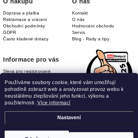
O nákupu
O nás
Doprava a platba
Kontakt
Reklamace a vrácení
O nás
Obchodní podmínky
Hodnocení obchodu
GDPR
Servis
Často kladené dotazy
Blog - Rady a tipy
Informace pro vás
Sleva pro registrované
Naše novinky
Používáme soubory cookie, které vám umožňují
Jak uplatnit slevový kupón?
pohodlně zobrazit web a analyzovat provoz webu k
Jak nakupovat?
neustálému zlepšování jeho funkcí, výkonu a
Slovník pojmů
použitelnosti.
Více informací
Nastavení
Recenze našeho eshopu: