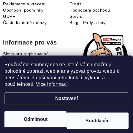
Reklamace a vrácení
O nás
Obchodní podmínky
Hodnocení obchodu
GDPR
Servis
Často kladené dotazy
Blog - Rady a tipy
Informace pro vás
Sleva pro registrované
Naše novinky
Používáme soubory cookie, které vám umožňují
Jak uplatnit slevový kupón?
pohodlně zobrazit web a analyzovat provoz webu k
Jak nakupovat?
neustálému zlepšování jeho funkcí, výkonu a
Slovník pojmů
použitelnosti.
Více informací
Nastavení
Recenze našeho eshopu:
Odmítnout
Souhlasím