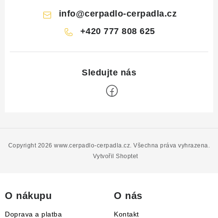
info
@
cerpadlo-cerpadla.cz
+420 777 808 625
Z
á
p
Copyright 2026
www.cerpadlo-cerpadla.cz
. Všechna práva vyhrazena.
a
Vytvořil Shoptet
t
í
O nákupu
O nás
Doprava a platba
Kontakt