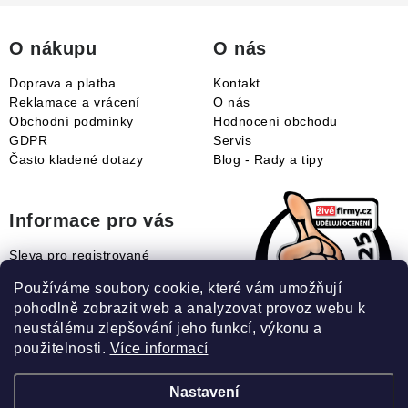
t
í
O nákupu
O nás
Doprava a platba
Kontakt
Reklamace a vrácení
O nás
Obchodní podmínky
Hodnocení obchodu
GDPR
Servis
Často kladené dotazy
Blog - Rady a tipy
Informace pro vás
Sleva pro registrované
Naše novinky
Používáme soubory cookie, které vám umožňují
Jak uplatnit slevový kupón?
pohodlně zobrazit web a analyzovat provoz webu k
Jak nakupovat?
neustálému zlepšování jeho funkcí, výkonu a
Slovník pojmů
použitelnosti.
Více informací
Nastavení