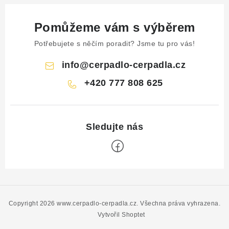
Pomůžeme vám s výběrem
Potřebujete s něčím poradit? Jsme tu pro vás!
info
@
cerpadlo-cerpadla.cz
+420 777 808 625
Z
á
p
Copyright 2026
www.cerpadlo-cerpadla.cz
. Všechna práva vyhrazena.
a
Vytvořil Shoptet