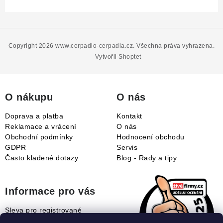
Z
á
p
Copyright 2026
www.cerpadlo-cerpadla.cz
. Všechna práva vyhrazena.
a
Vytvořil Shoptet
t
í
O nákupu
O nás
Doprava a platba
Kontakt
Reklamace a vrácení
O nás
Obchodní podmínky
Hodnocení obchodu
GDPR
Servis
Často kladené dotazy
Blog - Rady a tipy
Informace pro vás
Sleva pro registrované
Naše novinky