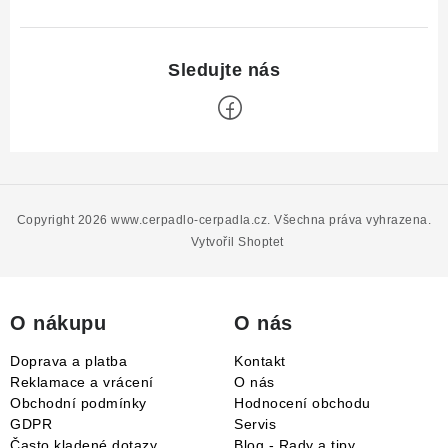
Z
á
p
Copyright 2026
www.cerpadlo-cerpadla.cz
. Všechna práva vyhrazena.
a
Vytvořil Shoptet
t
í
O nákupu
O nás
Doprava a platba
Kontakt
Reklamace a vrácení
O nás
Obchodní podmínky
Hodnocení obchodu
GDPR
Servis
Často kladené dotazy
Blog - Rady a tipy